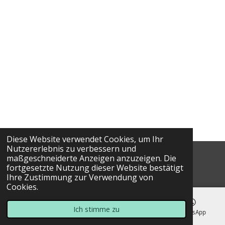
Diese Website verwendet Cookies, um Ihr
Nutzererlebnis zu verbessern und
maßgeschneiderte Anzeigen anzuzeigen. Die
© 2025 Costa Golf Holidays
fortgesetzte Nutzung dieser Website bestätigt
Ihre Zustimmung zur Verwendung von
Cookies.
Ich stimme zu
E-Mail
Telefon
Karte
WhatsApp