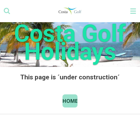
Zum
Hauptinhalt
springen
Costa Golf
Holidays
This page is ´under construction´
HOME