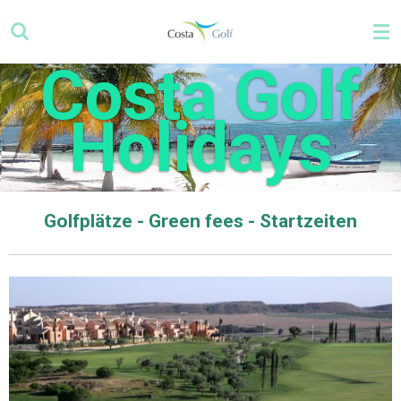
Zum
Hauptinhalt
springen
Costa Golf
Holidays
Golfplätze - Green fees - Startzeiten