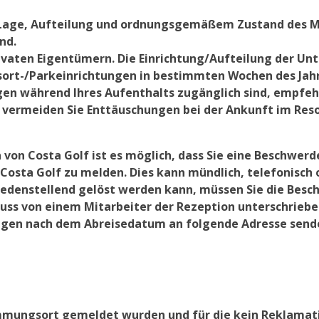
it Lage, Aufteilung und ordnungsgemäßem Zustand des M
nd.
ivaten Eigentümern. Die Einrichtung/Aufteilung der Un
 Resort-/Parkeinrichtungen in bestimmten Wochen des Jah
ngen während Ihres Aufenthalts zugänglich sind, empfeh
 vermeiden Sie Enttäuschungen bei der Ankunft im Resor
 von Costa Golf ist es möglich, dass Sie eine Beschwer
Costa Golf zu melden. Dies kann mündlich, telefonisch 
riedenstellend gelöst werden kann, müssen Sie die Bes
muss von einem Mitarbeiter der Rezeption unterschrieb
agen nach dem Abreisedatum an folgende Adresse send
immungsort gemeldet wurden und für die kein Reklamat