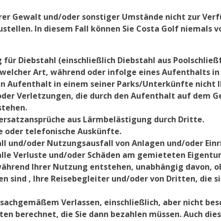
er Gewalt und/oder sonstiger Umstände nicht zur Verfü
stellen. In diesem Fall können Sie Costa Golf niemals v
für Diebstahl (einschließlich Diebstahl aus Poolschlie
 welcher Art, während oder infolge eines Aufenthalts i
ein Aufenthalt in einem seiner Parks/Unterkünfte nicht 
n oder Verletzungen, die durch den Aufenthalt auf dem 
stehen.
sersatzansprüche aus Lärmbelästigung durch Dritte.
he oder telefonische Auskünfte.
fall und/oder Nutzungsausfall von Anlagen und/oder Ein
r alle Verluste und/oder Schäden am gemieteten Eigent
 während Ihrer Nutzung entstehen, unabhängig davon, o
 sind , Ihre Reisebegleiter und/oder von Dritten, die si
sachgemäßem Verlassen, einschließlich, aber nicht be
en berechnet, die Sie dann bezahlen müssen. Auch die