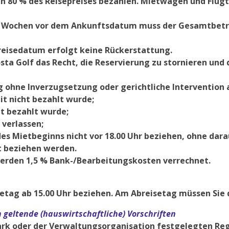
 80 % des Reisepreises bezahlen. Mietwagen und Flugtic
cht Wochen vor dem Ankunftsdatum muss der Gesamtbetr
breisedatum erfolgt keine Rückerstattung.
osta Golf das Recht, die Reservierung zu stornieren und
ag ohne Inverzugsetzung oder gerichtliche Intervention
it nicht bezahlt wurde;
ht bezahlt wurde;
 verlassen;
des Mietbeginns nicht vor 18.00 Uhr beziehen, ohne dar
t beziehen werden.
 werden 1,5 % Bank-/Bearbeitungskosten verrechnet.
etag ab 15.00 Uhr beziehen. Am Abreisetag müssen Sie 
 geltende (hauswirtschaftliche) Vorschriften
ark oder der Verwaltungsorganisation festgelegten Reg