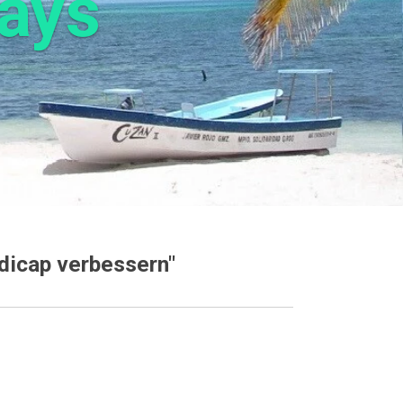
days
dicap verbessern"