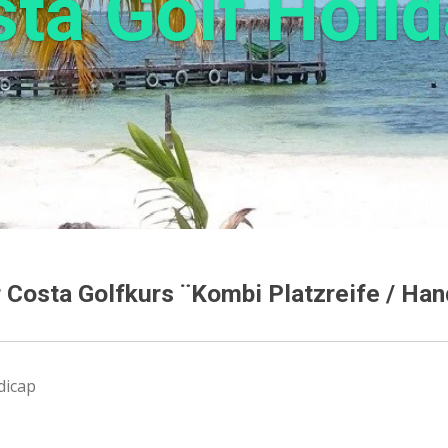
ta Golf Holi
Costa Golfkurs ¨Kombi Platzreife / Han
dicap