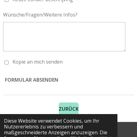
Wünsche/Fragen/Weitere Infos?
Kopie an mich senden
FORMULAR ABSENDEN
ZURÜCK
Diese Website verwendet Cookies, um Ihr
Nutzererlebnis zu verbessern und
maßgeschneiderte Anzeigen anzuzeigen. Die
© 2025 Costa Golf Holidays