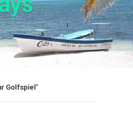
days
r Golfspiel"