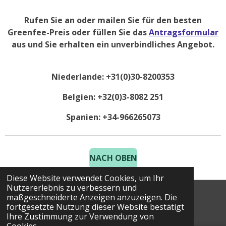
Rufen Sie an oder mailen Sie für den besten
Greenfee-Preis oder füllen Sie das
Antragsformular
aus und Sie erhalten ein unverbindliches Angebot.
Niederlande: +31(0)30-8200353
Belgien: +32(0)3-8082 251
Spanien: +34-966265073
NACH OBEN
Diese Website verwendet Cookies, um Ihr
Nutzererlebnis zu verbessern und
maßgeschneiderte Anzeigen anzuzeigen. Die
© 2025 Costa Golf Holidays
fortgesetzte Nutzung dieser Website bestätigt
Ihre Zustimmung zur Verwendung von