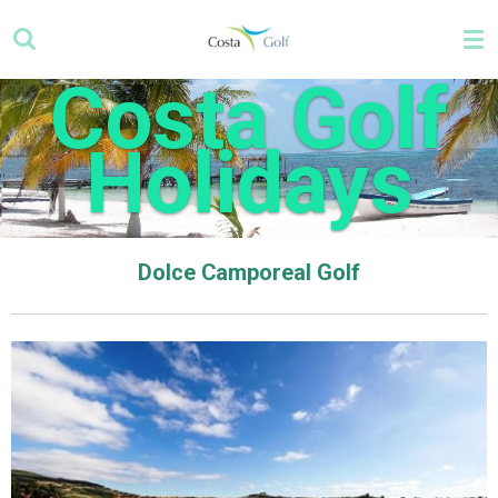
Zum
Hauptinhalt
springen
Costa Golf
Holidays
Dolce Camporeal Golf