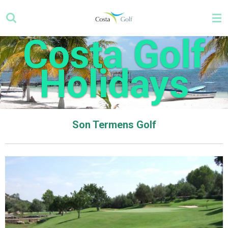
Zum
Hauptinhalt
springen
Costa Golf
Holidays
Son Termens Golf