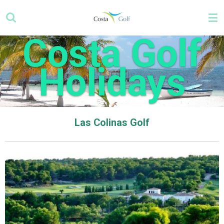
Zum
Hauptinhalt
springen
Costa Golf
Holidays
Las Colinas Golf