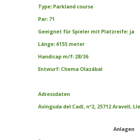
Type: Parkland course
Par: 71
Geeignet für Spieler mit Platzreife: ja
Länge: 6155 meter
Handicap m/f: 28/36
Entwurf: Chema Olazábal
Adressdaten
Avinguda del Cadí, nº2, 25712 Aravell, Ll
Anlagen