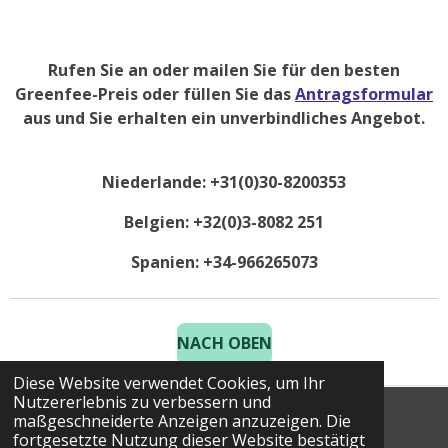
Rufen Sie an oder mailen Sie für den besten
Greenfee-Preis oder füllen Sie das
Antragsformular
aus und Sie erhalten ein unverbindliches Angebot.
Niederlande: +31(0)30-8200353
Belgien: +32(0)3-8082 251
Spanien: +34-966265073
NACH OBEN
Diese Website verwendet Cookies, um Ihr
Nutzererlebnis zu verbessern und
maßgeschneiderte Anzeigen anzuzeigen. Die
© 2025 Costa Golf Holidays
fortgesetzte Nutzung dieser Website bestätigt