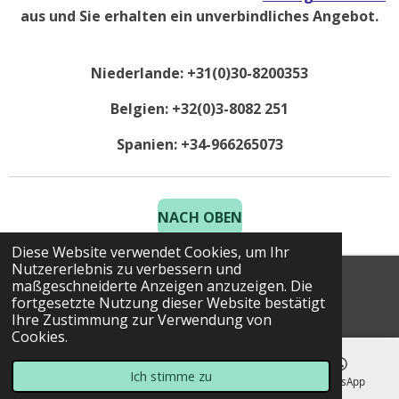
aus und Sie erhalten ein unverbindliches Angebot.
Niederlande: +31(0)30-8200353
Belgien: +32(0)3-8082 251
Spanien: +34-966265073
NACH OBEN
Diese Website verwendet Cookies, um Ihr
Nutzererlebnis zu verbessern und
maßgeschneiderte Anzeigen anzuzeigen. Die
© 2025 Costa Golf Holidays
fortgesetzte Nutzung dieser Website bestätigt
Ihre Zustimmung zur Verwendung von
Cookies.
Ich stimme zu
E-Mail
Telefon
Karte
WhatsApp