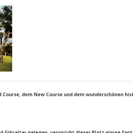
ld Course, dem New Course und dem wunderschönen hist
 Gibraltar gelegen, verspricht dieser Platz einige fant