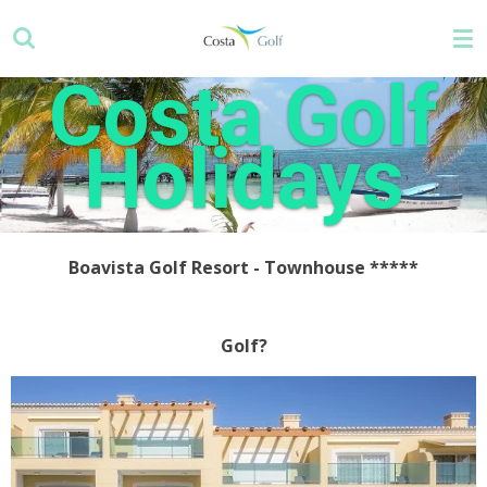
Zum
Hauptinhalt
springen
Costa Golf
Holidays
Boavista Golf Resort - Townhouse
*****
Golf?