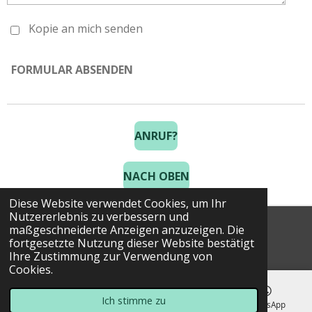
Kopie an mich senden
FORMULAR ABSENDEN
ANRUF?
NACH OBEN
Diese Website verwendet Cookies, um Ihr
Nutzererlebnis zu verbessern und
maßgeschneiderte Anzeigen anzuzeigen. Die
© 2025 Costa Golf Holidays
fortgesetzte Nutzung dieser Website bestätigt
Ihre Zustimmung zur Verwendung von
Cookies.
Ich stimme zu
E-Mail
Telefon
Karte
WhatsApp