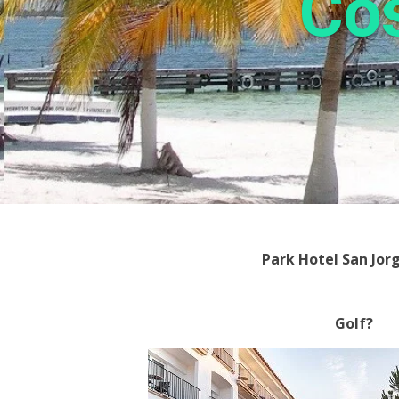
Cos
Park Hotel San Jor
Golf?