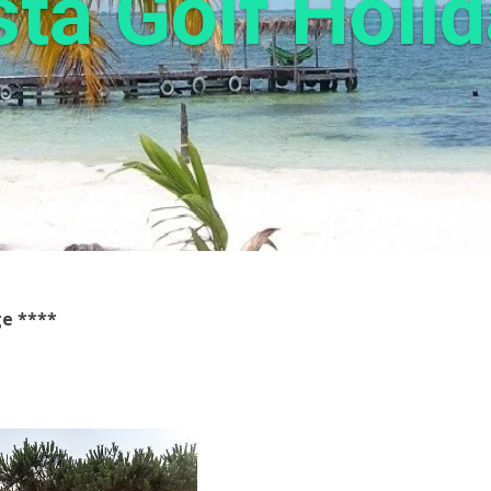
ta Golf Holi
ge
****