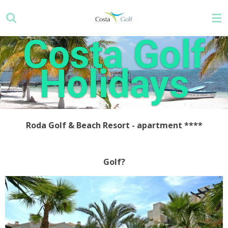
Zum
Hauptinhalt
springen
Costa Golf
Holidays
Roda Golf & Beach Resort - apartment
****
Golf?