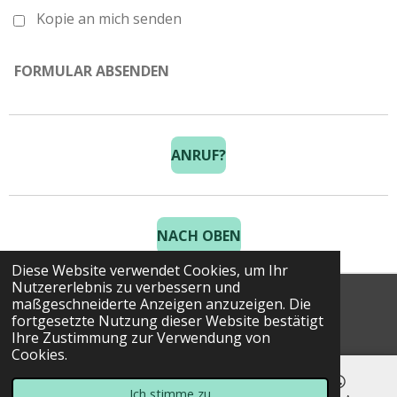
Kopie an mich senden
FORMULAR ABSENDEN
ANRUF?
NACH OBEN
Diese Website verwendet Cookies, um Ihr
Nutzererlebnis zu verbessern und
maßgeschneiderte Anzeigen anzuzeigen. Die
© 2025 Costa Golf Holidays
fortgesetzte Nutzung dieser Website bestätigt
Ihre Zustimmung zur Verwendung von
Cookies.
Ich stimme zu