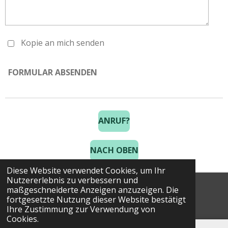
Kopie an mich senden
FORMULAR ABSENDEN
ANRUF?
NACH OBEN
Diese Website verwendet Cookies, um Ihr
Nutzererlebnis zu verbessern und
maßgeschneiderte Anzeigen anzuzeigen. Die
© 2025 Costa Golf Holidays
fortgesetzte Nutzung dieser Website bestätigt
Ihre Zustimmung zur Verwendung von
Cookies.