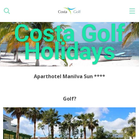
Zum
Hauptinhalt
springen
Costa Golf
Holidays
Aparthotel Manilva Sun
****
Golf?