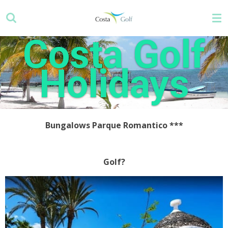
Zum
Hauptinhalt
springen
Costa Golf
Holidays
Bungalows Parque Romantico
***
Golf?