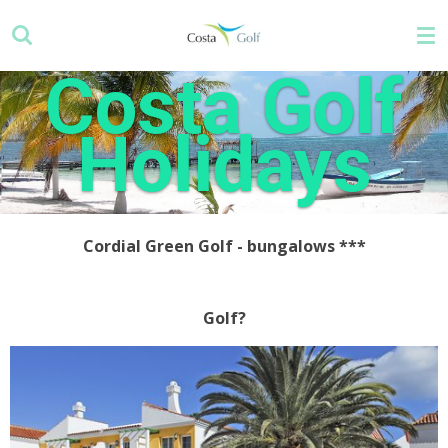
Zum
Hauptinhalt
springen
Costa Golf
Holidays
Cordial Green Golf - bungalows
***
Golf?