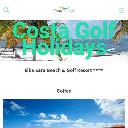
Zum
Hauptinhalt
springen
Costa Golf
Holidays
Elba Sara Beach & Golf Resort
****
Golfen