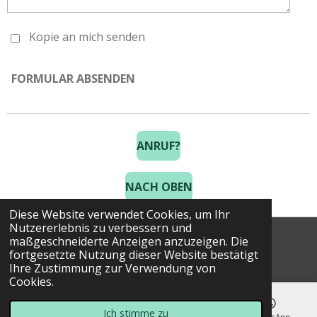
Kopie an mich senden
FORMULAR ABSENDEN
ANRUF?
NACH OBEN
Diese Website verwendet Cookies, um Ihr
Nutzererlebnis zu verbessern und
maßgeschneiderte Anzeigen anzuzeigen. Die
© 2025 Costa Golf Holidays
fortgesetzte Nutzung dieser Website bestätigt
Ihre Zustimmung zur Verwendung von
Cookies.
Ich stimme zu
E-Mail
Telefon
Karte
WhatsApp